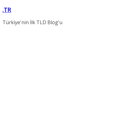
Skip
.TR
to
content
Türkiye'nin İlk TLD Blog'u