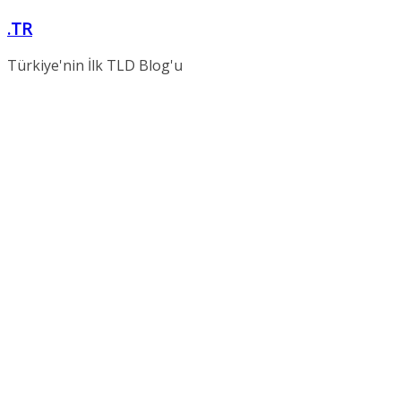
Skip
.TR
to
content
Türkiye'nin İlk TLD Blog'u