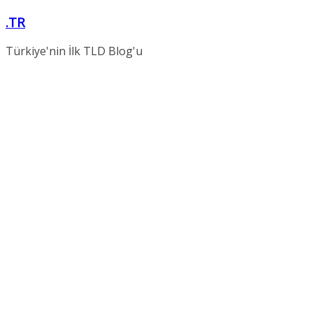
Skip
.TR
to
content
Türkiye'nin İlk TLD Blog'u