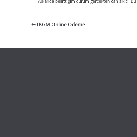
Yukarıda belirttiğim durum gerçekten can sıkıcı. Bu
TKGM Online Ödeme