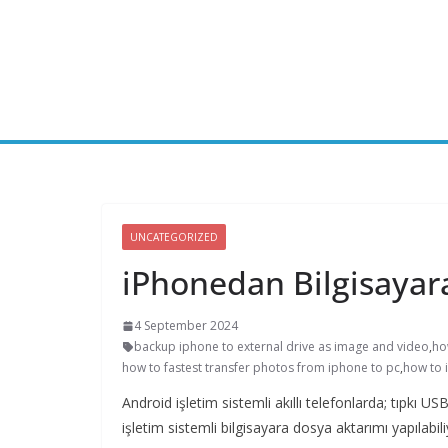
Skip
to
content
UNCATEGORIZED
iPhonedan Bilgisaya
4 September 2024
backup iphone to external drive as image and video
,
ho
how to fastest transfer photos from iphone to pc
,
how to 
Android işletim sistemli akıllı telefonlarda; tıpkı 
işletim sistemli bilgisayara dosya aktarımı yapılabili