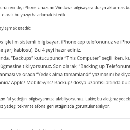
on ürünlerinde, iPhone cihazdan Windows bilgisayara dosya aktarmak bu
t olarak bu yazıyı hazırlamak istedik.
aylaşmak istedik:
ows işletim sistemli bilgisayar, iPhone cep telefonunuz ve iP
 şarj kablosu). Bu 4 şeyi hazır ediniz.
da, “Backups” kutucupunda “This Computer” seçili iken, k
düğmesine tıklıyorsunuz. Son olarak; “Backing up Telefonun
anması ve orada “Yedek alma tamamlandı” yazmasını bekliy
ıcı/ Apple/ MobileSync/ Backup/ dosya uzantısı altında bulab
zın ful yedeğini bilgisayarınıza alabiliyorsunuz. Lakin; bu aldığınız yed
z yedeği tekrar telefona geri attığınızda görüntülenebiliyor.