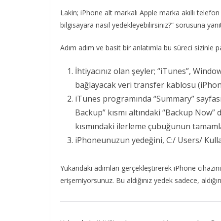
Lakin; iPhone alt markalı Apple marka akıllı telef
bilgisayara nasıl yedekleyebilirsiniz?” sorusuna yanı
Adım adım ve basit bir anlatımla bu süreci sizinle p
İhtiyacınız olan şeyler; “iTunes”, Wind
bağlayacak veri transfer kablosu (iPhone
iTunes programında “Summary” sayfasın
Backup” kısmı altındaki “Backup Now” 
kısmındaki ilerleme çubuğunun tamaml
iPhoneunuzun yedeğini, C:/ Users/ Kullan
Yukarıdaki adımları gerçekleştirerek iPhone cihazını
erişemiyorsunuz. Bu aldığınız yedek sadece, aldığını