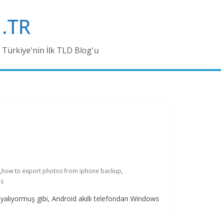
.TR
Türkiye'nin İlk TLD Blog'u
,
how to export photos from iphone backup
,
ps
opyalıyormuş gibi, Android akıllı telefondan Windows