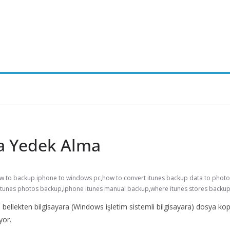
ra Yedek Alma
w to backup iphone to windows pc
,
how to convert itunes backup data to photo
itunes photos backup
,
iphone itunes manual backup
,
where itunes stores backu
USB bellekten bilgisayara (Windows işletim sistemli bilgisayara) dosya k
yor.