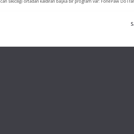
 can sıkıcılığı ortadan kaldıran başka bir program var: FonePaw DoTrans
S