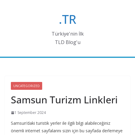
Skip
to
.TR
content
Türkiye'nin İlk
TLD Blog'u
UNCATEGORIZED
Samsun Turizm Linkleri
1 September 2024
Samsun’daki turistik yerler ile ilgili bilgi alabileceğiniz
önemli internet sayfalarını sizin için bu sayfada derlemeye