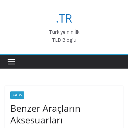
Skip
to
.TR
content
Türkiye'nin İlk
TLD Blog'u
KALOS
Benzer Araçların
Aksesuarları