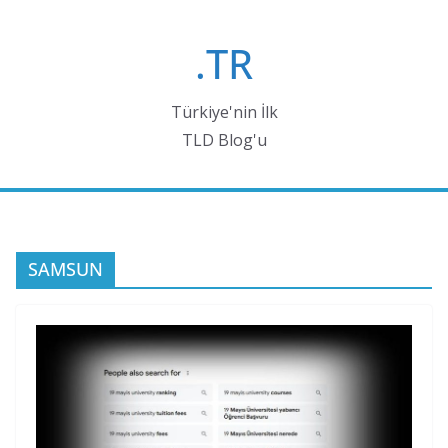
Skip
to
.TR
content
Türkiye'nin İlk
TLD Blog'u
SAMSUN